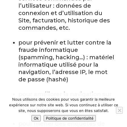
l’utilisateur : données de
connexion et d’utilisation du
Site, facturation, historique des
commandes, etc.
pour prévenir et lutter contre la
fraude informatique
(spamming, hacking…) : matériel
informatique utilisé pour la
navigation, l’adresse IP, le mot
de passe (hashé)
pour améliorer la navigation sur
Nous utilisons des cookies pour vous garantir la meilleure
le Site : données de connexion
expérience sur notre site web. Si vous continuez à utiliser ce
et d’utilisation
site, nous supposerons que vous en êtes satisfait.
Ok
Politique de confidentialité
pour mener des enquêtes de